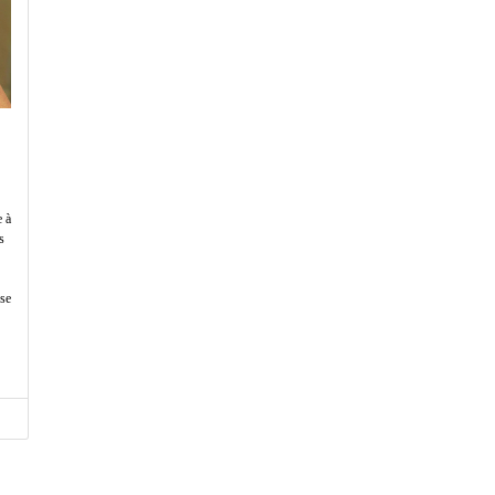
e à
s
sse